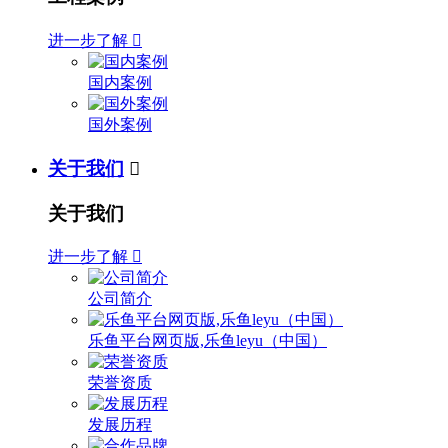
进一步了解

国内案例
国外案例
关于我们

关于我们
进一步了解

公司简介
乐鱼平台网页版,乐鱼leyu（中国）
荣誉资质
发展历程