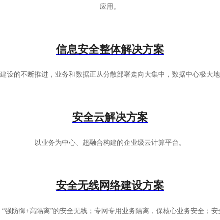
应用。
信息安全整体解决方案
建设的不断推进，业务和数据正从分散部署走向大集中，数据中心极大地
安全云解决方案
以业务为中心、超融合构建的企业级云计算平台。
安全无线网络建设方案
“强防御+高隔离”的安全无线；专网专用业务隔离，保核心业务安全；