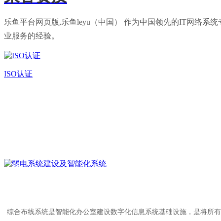
乐鱼平台网页版,乐鱼leyu（中国） 作为中国领先的IT网
业服务的经验。
ISO认证
综合布线系统是智能化办公室建设数字化信息系统基础设施，是将所